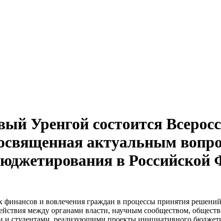
Новый Уренгой состоится Всерос
посвященная актуальным вопро
юджетирования в Российской 
 финансов и вовлечения граждан в процессы принятия решений
ействия между органами власти, научным сообществом, общест
и и студентами, реализующими проекты инициативного бюджети