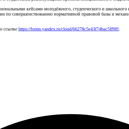
гиональными кейсами молодёжного, студенческого и школьного
ации по совершенствованию нормативной правовой базы и меха
по ссылке
https://forms.yandex.ru/cloud/66278c5e43f74bac5ff9ff/
.