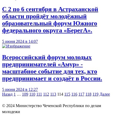
С 2 по 6 сентября в Астраханской
области пройдёт молодёжный
образовательный форум Южного
федерального округа «БерегА».
5 июня 2024 в 14:07
Всероссийский форум молодых
предпринимателей «Амур» -
масштабное событие для тех, кто
предпринимает и создаёт в России.
5 июня 2024 в 12:27
Навигация
Назад
1
…
109
110
111
112
113
114
115
116
117
118
119
Далее
по
© 2024
Министерство Чеченской Республики по делам
записям
молодежи