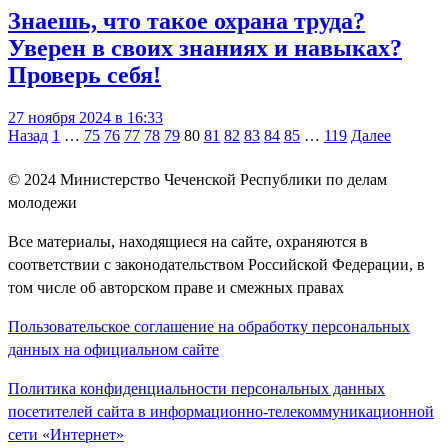
Знаешь, что такое охрана труда?
Уверен в своих знаниях и навыках?
Проверь себя!
27 ноября 2024 в 16:33
Навигация
Назад
1
…
75
76
77
78
79
80
81
82
83
84
85
…
119
Далее
по
© 2024
Министерство Чеченской Республики по делам
записям
молодежи
Все материалы, находящиеся на сайте, охраняются в
соответствии с законодательством Российской Федерации, в
том числе об авторском праве и смежных правах
Пользовательское соглашение на обработку персональных
данных на официальном сайте
Политика конфиденциальности персональных данных
посетителей сайта в информационно-телекоммуникационной
сети «Интернет»