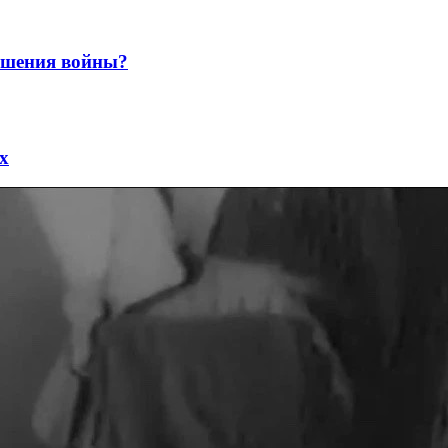
ершения войны?
х