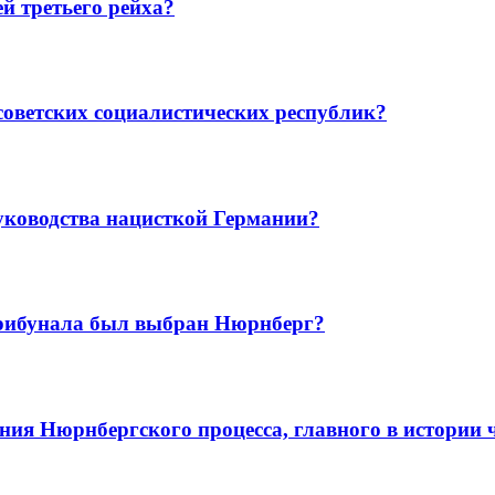
й третьего рейха?
советских социалистических республик?
руководства нацисткой Германии?
трибунала был выбран Нюрнберг?
ения Нюрнбергского процесса, главного в истории 