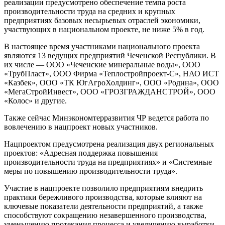
реализации предусмотрено обеспечение темпа роста
производительности труда на средних и крупных
предприятиях базовых несырьевых отраслей экономики,
участвующих в национальном проекте, не ниже 5% в год.
В настоящее время участниками национального проекта
являются 13 ведущих предприятий Чеченской Республики. В
их числе — ООО «Чеченские минеральные воды», ООО
«ТрубПласт», ООО Фирма «Теплостройпроект-С», НАО ИСТ
«Казбек», ООО «ТК ЮгАгроХолдинг», ООО «Родина», ООО
«МегаСтройИнвест», ООО «ГРОЗГРАЖДАНСТРОЙ», ООО
«Колос» и другие.
Также сейчас Минэкономтерразвития ЧР ведется работа по
вовлечению в нацпроект новых участников.
Нацпроектом предусмотрена реализация двух региональных
проектов: «Адресная поддержка повышения
производительности труда на предприятиях» и «Системные
меры по повышению производительности труда».
Участие в нацпроекте позволило предприятиям внедрить
практики бережливого производства, которые влияют на
ключевые показатели деятельности предприятий, а также
способствуют сокращению незавершенного производства,
уменьшению протекания процесса и увеличению выработки.