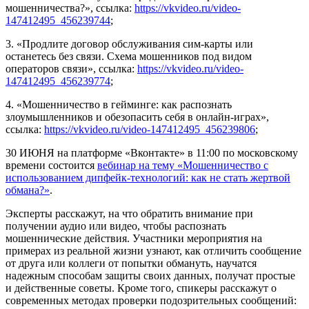
мошенничества?», ссылка:
https://vkvideo.ru/video-
147412495_456239744
;
3. «Продлите договор обслуживания сим-карты или
останетесь без связи. Схема мошенников под видом
операторов связи», ссылка:
https://vkvideo.ru/video-
147412495_456239774
;
4. «Мошенничество в гейминге: как распознать
злоумышленников и обезопасить себя в онлайн-играх»,
ссылка:
https://vkvideo.ru/video-147412495_456239806
;
30 ИЮНЯ на платформе «Вконтакте» в 11:00 по московскому
времени состоится
вебинар
на тему «Мошенничество с
использованием дипфейк-технологий: как не стать
жертвой
обмана?»
.
Эксперты расскажут, на что обратить внимание при
получении аудио или видео, чтобы распознать
мошеннические действия. Участники мероприятия на
примерах из реальной жизни узнают, как отличить сообщение
от друга или коллеги от попытки обмануть, научатся
надежным способам защиты своих данных, получат простые
и действенные советы. Кроме того, спикеры расскажут о
современных методах проверки подозрительных сообщений: