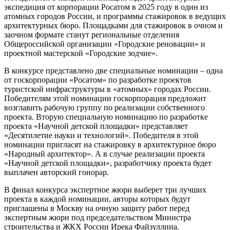
экспедиция от корпорации Росатом в 2025 году в один из
атомных городов России, и программы стажировок в ведущих
архитектурных бюро. Площадками для стажировок в очном и
заочном формате станут региональные отделения
Общероссийской организации «Городские реновации» и
проектной мастерской «Городские зодчие».
В конкурсе представлено две специальные номинации – одна
от госкорпорации «Росатом» по разработке проектов
туристской инфраструктуры в «атомных» городах России.
Победителям этой номинации госкорпорация предложит
возглавить рабочую группу по реализации собственного
проекта. Вторую специальную номинацию по разработке
проекта «Научной детской площадки» представляет
«Десятилетие науки и технологий». Победителя в этой
номинации пригласят на стажировку в архитектурное бюро
«Народный архитектор». А в случае реализации проекта
«Научной детской площадки», разработчику проекта будет
выплачен авторский гонорар.
В финал конкурса экспертное жюри выберет три лучших
проекта в каждой номинации, авторы которых будут
приглашены в Москву на очную защиту работ перед
экспертным жюри под председательством Министра
строительства и ЖКХ России Ирека Файзуллина.