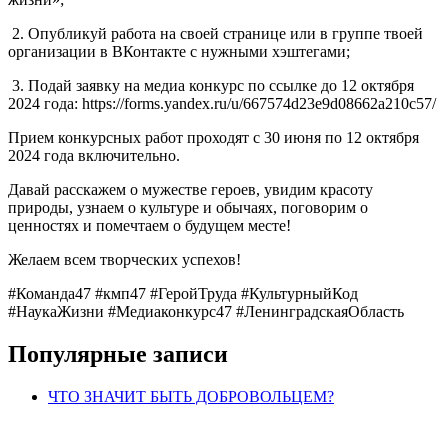
2. Опубликуй работа на своей странице или в группе твоей
организации в ВКонтакте с нужными хэштегами;
3. Подай заявку на медиа конкурс по ссылке до 12 октября
2024 года: https://forms.yandex.ru/u/667574d23e9d08662a210c57/
Прием конкурсных работ проходят с 30 июня по 12 октября
2024 года включительно.
Давай расскажем о мужестве героев, увидим красоту
природы, узнаем о культуре и обычаях, поговорим о
ценностях и помечтаем о будущем месте!
Желаем всем творческих успехов!
#Команда47 #кмп47 #ГеройТруда #КультурныйКод
#НаукаЖизни #Медиаконкурс47 #ЛенинградскаяОбласть
Популярные записи
ЧТО ЗНАЧИТ БЫТЬ ДОБРОВОЛЬЦЕМ?