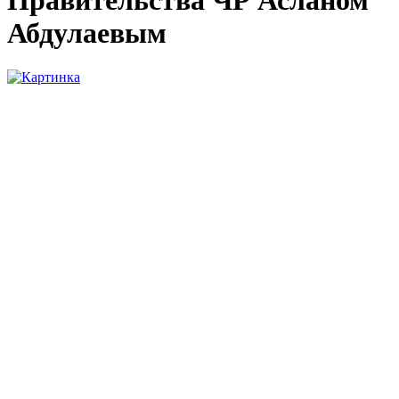
Правительства ЧР Асланом
Абдулаевым