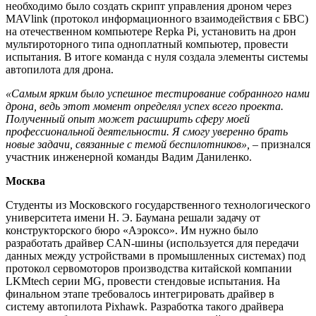
необходимо было создать скрипт управления дроном через
MAVlink (протокол информационного взаимодействия с БВС)
на отечественном компьютере Repka Pi, установить на дрон
мультироторного типа одноплатный компьютер, провести
испытания. В итоге команда с нуля создала элементы системы
автопилота для дрона.
«Самым ярким было успешное тестирование собранного нами
дрона, ведь этот момент определял успех всего проекта.
Полученный опыт может расширить сферу моей
профессиональной деятельности. Я смогу уверенно брать
новые задачи, связанные с темой беспилотников»,
– признался
участник инженерной команды Вадим Даниленко.
Москва
Студенты из Московского государственного технологического
университета имени Н. Э. Баумана решали задачу от
конструкторского бюро «Аэроксо». Им нужно было
разработать драйвер CAN-шины (используется для передачи
данных между устройствами в промышленных системах) под
протокол сервомоторов производства китайской компании
LKMtech серии MG, провести стендовые испытания. На
финальном этапе требовалось интегрировать драйвер в
систему автопилота Pixhawk. Разработка такого драйвера