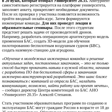
в 20 вузах, которые отобрал Университет 20.35.
Абитуриент
самостоятельно регистрируется на платформе университета,
заполняет анкету, прикрепляет необходимые документы.
После их проверки у участника появляется возможность
пройти вводный онлайн-курс. Затем формируются
инженерные команды.
Для них проведут лекции и
образовательные семинары
. После этого студентам
предстоит решать задачи от производителей дронов.
Например, разработать операционную архитектурную модель
применения БАС, создать 3D-модели для обучения
пилотированию беспилотным воздушным судном (БВС),
создать наземную станцию для агродрона.
«Обучение в молодежных инженерных командах и решение
актуальных задач, поставленных заказчиком, – это не только
способ быстро прокачать навыки в нужной области, начиная
с разработки ПО для беспилотной сферы и заканчивая
инженерно-конструкторской разработкой. Это шанс ближе
познакомиться с компанией из отрасли БАС, наладить
коммуникацию, возможно, найти работу или проект мечты»,
– сообщил директор Центра компетенций по БАС АНО
«Университет 20.35» Алексей Степанов.
Стать участником образовательных программ по созданию и
эксплуатации БАС могут граждане России в возрасте от 18 до