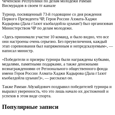
Чеченской Республики по делам молодежи Рамзан
Висмурадов в своем тг-канале
Турнир, посвященный 73-й годовщине со дня рождения
Первого Президента ЧР, Героя России Ахмата-Хаджи
Кадырова (Дала г1азот къобалдойла цуьнан!) был организован
Министерством ЧР по делам молодежи.
«Здесь принимали участие 10 команд, и было видно, что все
они настроены очень серьезно. Без преувеличения, каждый
этап соревнования был напряженным и непредсказуемым», —
написал министр.
«Победители и призеры турнира были награждены кубками,
медалями, памятными подарками, а также денежными
вознаграждениями от Регионального общественного фонда
имени Героя России Ахмата-Хаджи Кадырова (Дала г1азот
къобалдойла цуьнан!)», — рассказал он.
Также Рамзан Абузайдович поздравил победителей турнира и
выразил уверенность, что это лишь начало их достижений и
успехов в этом виде спорта.
Популярные записи