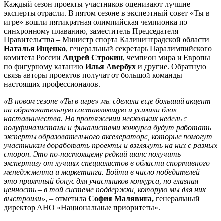
Каждый сезон проекты участников оценивают лучшие
эксперты отрасли. В пятом сезоне в экспертный совет «Ты в
игре» вошли пятикратная олимпийская чемпионка по
синхронному плаванию, заместитель Председателя
Правительства – Министр спорта Калининградской области
Наталья Ищенко
, генеральный секретарь Паралимпийского
комитета России
Андрей Строкин
, чемпион мира и Европы
по фигурному катанию
Илья Авербух
и другие. Обратную
связь авторы проектов получат от большой команды
настоящих профессионалов.
«В новом сезоне «Ты в игре» мы сделали еще больший акцент
на образовательную составляющую и усилили блок
наставничества. На протяжении нескольких недель с
полуфиналистами и финалистами конкурса будут работать
эксперты образовательного акселератора, которые помогут
участникам доработать проекты и взглянуть на них с разных
сторон. Это по-настоящему редкий шанс получить
экспертизу от лучших специалистов в области спортивного
менеджмента и маркетинга. Войти в число победителей –
это приятный бонус для участников конкурса, но главная
ценность – в той системе поддержки, которую мы для них
выстроили»
, – отметила
София Малявина,
генеральный
директор АНО «Национальные приоритеты».