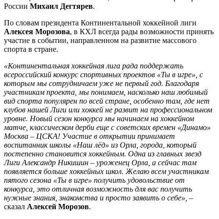
России
Михаил Дегтярев
.
По словам президента Континентальной хоккейной лиги
Алексея Морозова
, в КХЛ всегда рады возможности принять
участие в событии, направленном на развитие массового
спорта в стране.
«Континентальная хоккейная лига рада поддержать
всероссийский конкурс спортивных проектов «Ты в игре», с
которым мы сотрудничаем уже не первый год. Благодаря
участникам проекта, мы понимаем, насколько наш любимый
вид спорта популярен по всей стране, особенно там, где нет
клубов нашей Лиги или хоккей не развит на профессиональном
уровне. Новый сезон конкурса мы начинаем на хоккейном
матче, классическом дерби еще с советских времен «Динамо»
Москва – ЦСКА! Участие в открытии принимает
воспитанник школы «Наш лёд» из Орла, города, который
постепенно становится хоккейным. Одна из главных звезд
Лиги Александр Никишин – уроженец Орла, а сейчас там
появляется больше хоккейных школ. Желаю всем участникам
пятого сезона «Ты в игре» получить удовольствие от
конкурса, это отличная возможность для вас получить
нужные знания, знакомства и просто заявить о себе»,
–
сказал
Алексей Морозов
.