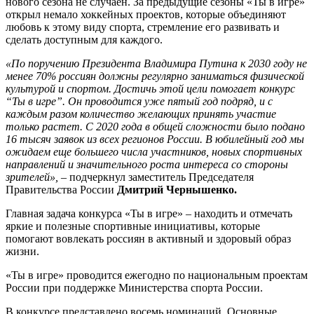
нового сезона не случаен. За предыдущие сезоны «Ты в игре»
открыл немало хоккейных проектов, которые объединяют
любовь к этому виду спорта, стремление его развивать и
сделать доступным для каждого.
«По поручению Президента Владимира Путина к 2030 году не
менее 70% россиян должны регулярно заниматься физической
культурой и спортом. Достичь этой цели помогает конкурс
“Ты в игре”. Он проводится уже пятый год подряд, и с
каждым разом количество желающих принять участие
только растет. С 2020 года в общей сложности было подано
16 тысяч заявок из всех регионов России. В юбилейный год мы
ожидаем еще большего числа участников, новых спортивных
направлений и значительного роста интереса со стороны
зрителей»,
– подчеркнул заместитель Председателя
Правительства России
Дмитрий Чернышенко.
Главная задача конкурса «Ты в игре» – находить и отмечать
яркие и полезные спортивные инициативы, которые
помогают вовлекать россиян в активный и здоровый образ
жизни.
«Ты в игре» проводится ежегодно по национальным проектам
России при поддержке Министерства спорта России.
В конкурсе представлено восемь номинаций. Основные