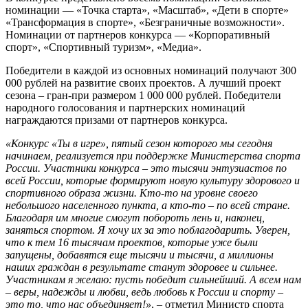
номинации — «Точка старта», «Масштаб», «Дети в спорте»
«Трансформация в спорте», «Безграничные возможности».
Номинации от партнеров конкурса — «Корпоративный
спорт», «Спортивный туризм», «Медиа».
Победители в каждой из основных номинаций получают 300
000 рублей на развитие своих проектов. А лучший проект
сезона – гран-при размером 1 000 000 рублей. Победители
народного голосования и партнерских номинаций
награждаются призами от партнеров конкурса.
«
Конкурс «Ты в игре», пятый сезон которого мы сегодня
начинаем, реализуется при поддержке Министерства спорта
России. Участники конкурса – это тысячи энтузиастов по
всей России, которые формируют новую культуру здорового и
спортивного образа жизни. Кто-то на уровне своего
небольшого населенного пункта, а кто-то – по всей стране.
Благодаря им многие смогут побороть лень и, наконец,
заняться спортом. Я хочу их за это поблагодарить. Уверен,
что к тем 16 тысячам проектов, которые уже были
запущены, добавятся еще тысячи и тысячи, а миллионы
наших граждан в результате станут здоровее и сильнее.
Участникам я желаю: пусть победит сильнейший. А всем нам
– веры, надежды и любви, ведь любовь к России и спорту –
это то, что нас объединяет!»
, – отметил Министр спорта