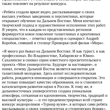
также повлияет на результат конкурса.
«Ребята создали яркие видео, рассказывающие о своих
высших учебных заведениях и перспективах, которые
открывает обучение на Дальнем Востоке. Меня впечатлил
творческий подход и художественное исполнение этих работ.
Я уверен, что в каждом из представленных регионов
формируется новое поколение талантливых и креативных
специалистов», – отметил продюсер и сценарист Андрей
Коробов, снявший в столице Приморья свой фильм «Мира».
«Я много раз бывал на Дальнем Востоке. И как турист, и как
профессионал. Во Владивостоке, Хабаровске и Южно-
Сахалинске я снимал серии известного просветительского
проекта «Мои университеты. Будущее за настоящим», и
понял, почему Дальний Восток является магнитом для
талантливой молодежи. Здесь кипит исследовательская
работа, рождаются инновации и совершаются открытия. Это
не только повышает качество образования, но и становится
катализатором развития науки в России. К тому же, в
дальневосточных университетах создана уникальная
атмосфера, сотканная из вдохновения, творчества, традиций и
высокой культуры — и это продемонстрировал всей стране
конкурс видеороликов «Турнир вузов», в которых сами ребята
рассказывали о своих университетах и студенческих буднях»,