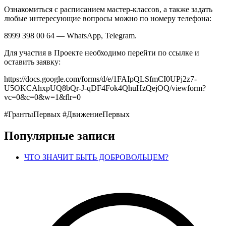
Ознакомиться с расписанием мастер-классов, а также задать
любые интересующие вопросы можно по номеру телефона:
8999 398 00 64 — WhatsApp, Telegram.
Для участия в Проекте необходимо перейти по ссылке и
оставить заявку:
https://docs.google.com/forms/d/e/1FAIpQLSfmCI0UPj2z7-
U5OKCAhxpUQ8bQr-J-qDF4Fok4QhuHzQejOQ/viewform?
vc=0&c=0&w=1&flr=0
#ГрантыПервых #ДвижениеПервых
Популярные записи
ЧТО ЗНАЧИТ БЫТЬ ДОБРОВОЛЬЦЕМ?