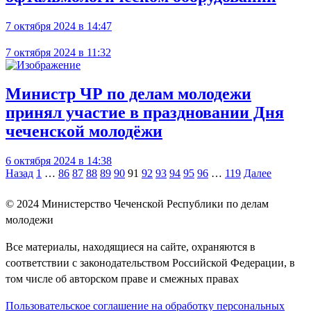
7 октября 2024 в 14:47
7 октября 2024 в 11:32
Министр ЧР по делам молодежи
принял участие в праздновании Дня
чеченской молодёжи
6 октября 2024 в 14:38
Навигация
Назад
1
…
86
87
88
89
90
91
92
93
94
95
96
…
119
Далее
по
© 2024
Министерство Чеченской Республики по делам
записям
молодежи
Все материалы, находящиеся на сайте, охраняются в
соответствии с законодательством Российской Федерации, в
том числе об авторском праве и смежных правах
Пользовательское соглашение на обработку персональных