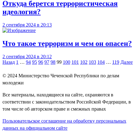
Откуда берется террористическая
идеология?
2 сентября 2024 в 20:13
Что такое терроризм и чем он опасен?
2 сентября 2024 в 20:12
Навигация
Назад
1
…
94
95
96
97
98
99
100
101
102
103
104
…
119
Далее
по
© 2024
Министерство Чеченской Республики по делам
записям
молодежи
Все материалы, находящиеся на сайте, охраняются в
соответствии с законодательством Российской Федерации, в
том числе об авторском праве и смежных правах
Пользовательское соглашение на обработку персональных
данных на официальном сайте