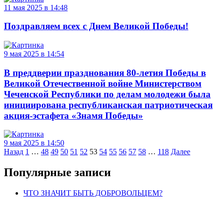
11 мая 2025 в 14:48
Поздравляем всех с Днем Великой Победы!
9 мая 2025 в 14:54
В преддверии празднования 80-летия Победы в
Великой Отечественной войне Министерством
Чеченской Республики по делам молодежи была
инициирована республиканская патриотическая
акция-эстафета «Знамя Победы»
9 мая 2025 в 14:50
Навигация
Назад
1
…
48
49
50
51
52
53
54
55
56
57
58
…
118
Далее
по
Популярные записи
записям
ЧТО ЗНАЧИТ БЫТЬ ДОБРОВОЛЬЦЕМ?