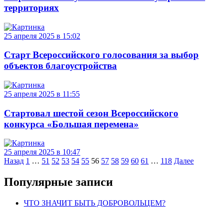
территориях
25 апреля 2025 в 15:02
Старт Всероссийского голосования за выбор
объектов благоустройства
25 апреля 2025 в 11:55
Стартовал шестой сезон Всероссийского
конкурса «Большая перемена»
25 апреля 2025 в 10:47
Навигация
Назад
1
…
51
52
53
54
55
56
57
58
59
60
61
…
118
Далее
по
Популярные записи
записям
ЧТО ЗНАЧИТ БЫТЬ ДОБРОВОЛЬЦЕМ?