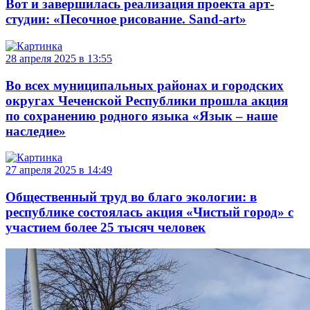
Вот и завершилась реализация проекта арт-
студии: «Песочное рисование. Sand-art»
28 апреля 2025 в 13:55
Во всех муниципальных районах и городских
округах Чеченской Республики прошла акция
по сохранению родного языка «Язык – наше
наследие»
27 апреля 2025 в 14:49
Общественный труд во благо экологии: в
республике состоялась акция «Чистый город» с
участием более 25 тысяч человек