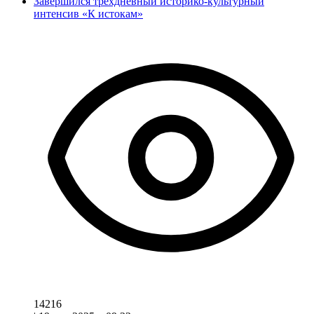
Завершился трёхдневный историко-культурный
интенсив «К истокам»
14216