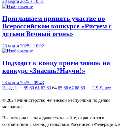
28 марта 2025 в 10:51
Приглашаем принять участие во
Всероссийском конкурсе «Рисуем с
детьми Вечный огонь»
28 марта 2025 в 10:02
Подходит к концу прием заявок на
конкурс «Знаешь?Научи!»
28 марта 2025 в 09:43
Навигация
Назад
1
…
59
60
61
62
63
64
65
66
67
68
69
…
119
Далее
по
© 2024
Министерство Чеченской Республики по делам
записям
молодежи
Все материалы, находящиеся на сайте, охраняются в
соответствии с законодательством Российской Федерации, в