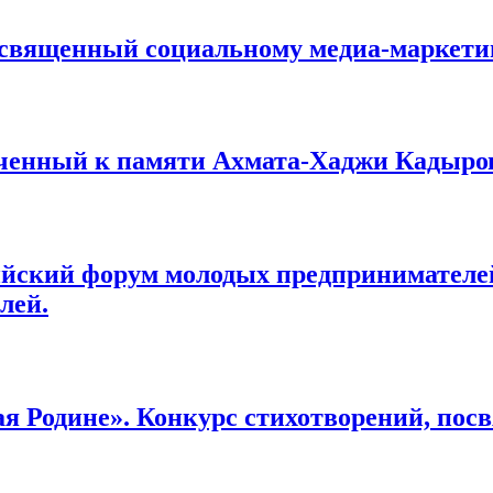
освященный социальному медиа-маркети
ченный к памяти Ахмата-Хаджи Кадырова
сийский форум молодых предпринимателе
лей.
я Родине». Конкурс стихотворений, пос