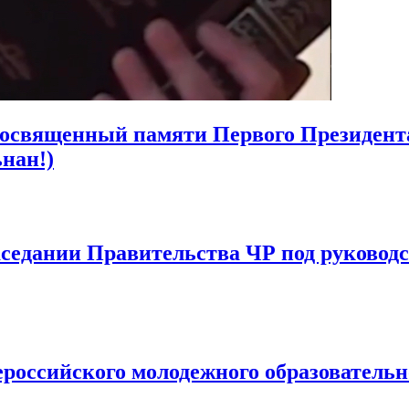
посвященный памяти Первого Президент
нан!)
аседании Правительства ЧР под руковод
ероссийского молодежного образователь