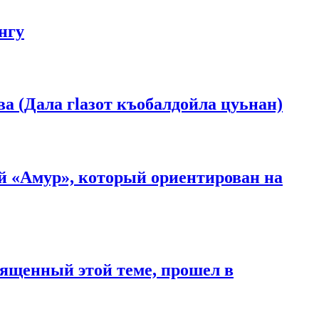
нгу
 (Дала гlазот къобалдойла цуьнан)
й «Амур», который ориентирован на
вященный этой теме, прошел в