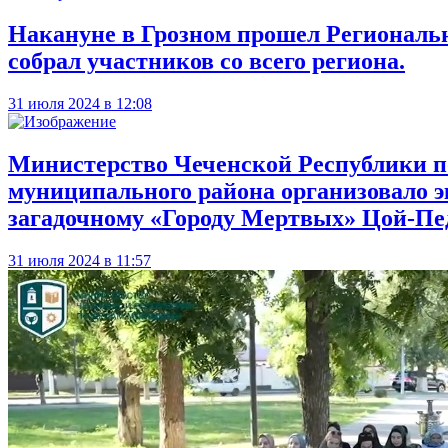
Накануне в Грозном прошел Региональ
собрал участников со всего региона.
31 июля 2024 в 12:08
Министерство Чеченской Республики п
муниципального района организовало э
загадочному «Городу Мертвых» Цой-Пе
31 июля 2024 в 11:57