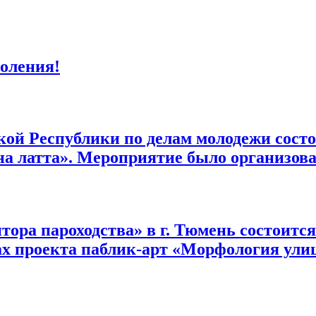
коления!
кой Республики по делам молодежи сост
хна латта». Мероприятие было организ
нтора пароходства» в г. Тюмень состоит
ах проекта паблик-арт «Морфология ули