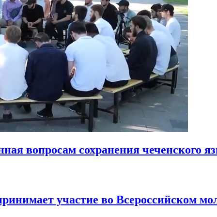
енная вопросам сохранения чеченского я
принимает участие во Всероссийском м