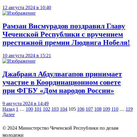
12 августа 2024 в 10:40
Рамзан Висмурадов поздравил Главу
Чеченской Республики с вручением
престижной премии Людвига Нобеля!
10 августа 2024 в 15:21
Джабраил Абдулвагапов принимает
участие в Координационном совете
при ФГБУ «Дом народов России»
9 августа 2024 в 14:49
Навигация
Назад
1
…
100
101
102
103
104
105
106
107
108
109
110
…
119
Далее
по
записям
© 2024
Министерство Чеченской Республики по делам
молодежи