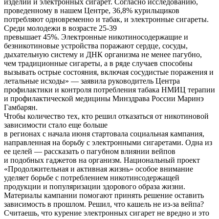
изделий и электронных сигарет. Согласно исследованию,
проведенному в нашем Центре, 36,8% курильщиков
потребляют одновременно и табак, и электронные сигареты.
Среди молодежи в возрасте 25-39
превышает 45%. Электронные никотиносодержащие и
безникотиновые устройства поражают сердце, сосуды,
дыхательную систему и ДНК организма не менее пагубно,
чем традиционные сигареты, а в ряде случаев способны
вызывать острые состояния, включая сосудистые поражения и
летальные исходы» — заявила руководитель Центра
профилактики и контроля потребления табака НМИЦ терапии
и профилактической медицины Минздрава России Маринэ
Гамбарян.
Чтобы количество тех, кто решил отказаться от никотиновой
зависимости стало еще больше
в регионах с начала июня стартовала социальная кампания,
направленная на борьбу с электронными сигаретами. Одна из
ее целей — рассказать о пагубном влиянии вейпов
и подобных гаджетов на организм. Национальный проект
«Продолжительная и активная жизнь» особое внимание
уделяет борьбе с потреблением никотинсодержащей
продукции и популяризации здорового образа жизни.
Материалы кампании помогают принять решение оставить
зависимость в прошлом. Решил, что кашель не из-за вейпа?
Считаешь, что курение электронных сигарет не вредно и это