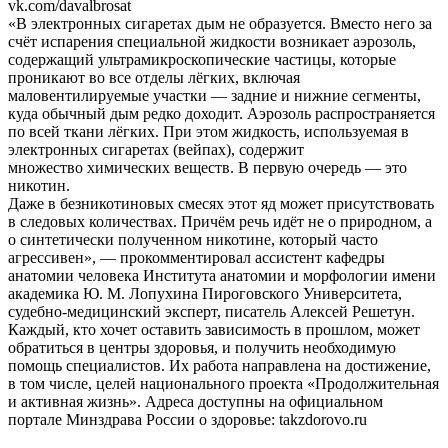
vk.com/davalbrosat
«В электронных сигаретах дым не образуется. Вместо него за
счёт испарения специальной жидкости возникает аэрозоль,
содержащий ультрамикроскопические частицы, которые
проникают во все отделы лёгких, включая
маловентилируемые участки — задние и нижние сегменты,
куда обычный дым редко доходит. Аэрозоль распространяется
по всей ткани лёгких. При этом жидкость, используемая в
электронных сигаретах (вейпах), содержит
множество химических веществ. В первую очередь — это
никотин.
Даже в безникотиновых смесях этот яд может присутствовать
в следовых количествах. Причём речь идёт не о природном, а
о синтетически полученном никотине, который часто
агрессивен», — прокомментировал ассистент кафедры
анатомии человека Института анатомии и морфологии имени
академика Ю. М. Лопухина Пироговского Университета,
судебно-медицинский эксперт, писатель Алексей Решетун.
Каждый, кто хочет оставить зависимость в прошлом, может
обратиться в центры здоровья, и получить необходимую
помощь специалистов. Их работа направлена на достижение,
в том числе, целей национального проекта «Продолжительная
и активная жизнь». Адреса доступны на официальном
портале Минздрава России о здоровье: takzdorovo.ru