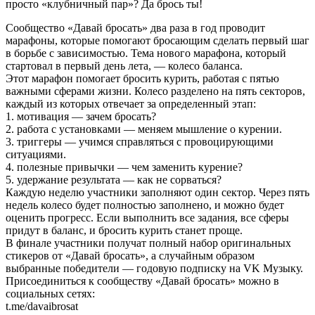
просто «клубничный пар»? Да брось ты!
Сообщество «Давай бросать» два раза в год проводит
марафоны, которые помогают бросающим сделать первый шаг
в борьбе с зависимостью. Тема нового марафона, который
стартовал в первый день лета, — колесо баланса.
Этот марафон помогает бросить курить, работая с пятью
важными сферами жизни. Колесо разделено на пять секторов,
каждый из которых отвечает за определенный этап:
1. мотивация — зачем бросать?
2. работа с установками — меняем мышление о курении.
3. триггеры — учимся справляться с провоцирующими
ситуациями.
4. полезные привычки — чем заменить курение?
5. удержание результата — как не сорваться?
Каждую неделю участники заполняют один сектор. Через пять
недель колесо будет полностью заполнено, и можно будет
оценить прогресс. Если выполнить все задания, все сферы
придут в баланс, и бросить курить станет проще.
В финале участники получат полный набор оригинальных
стикеров от «Давай бросать», а случайным образом
выбранные победители — годовую подписку на VK Музыку.
Присоединиться к сообществу «Давай бросать» можно в
социальных сетях:
t.me/davaibrosat