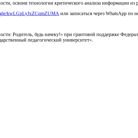
ости, освоив технологии критического анализа информации из 
rms.gle/kwLGpLyJxZCqmZUMA
или записаться через WhatsApp по но
сти: Родитель, будь начеку!» при грантовой поддержке Федера
арственный педагогический университет».