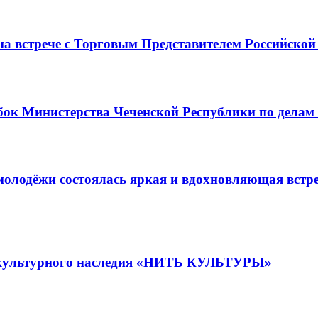
на встрече с Торговым Представителем Российской
бок Министерства Чеченской Республики по делам
м молодёжи состоялась яркая и вдохновляющая 
ле культурного наследия «НИТЬ КУЛЬТУРЫ»