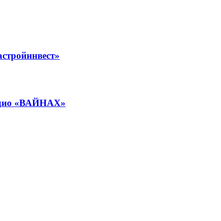
астройинвест»
радио «ВАЙНАХ»