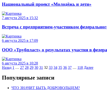
Национальный проект «Молодёжь и дети»
7 августа 2025 в 15:32
Встреча с предприятием-участником федерально
6 августа 2025 в 17:09
ООО «Трубпласт» о результатах участия в феде
6 августа 2025 в 10:28
Навигация
Назад
1
…
27
28
29
30
31
32
33
34
35
36
37
…
118
Далее
по
Популярные записи
записям
ЧТО ЗНАЧИТ БЫТЬ ДОБРОВОЛЬЦЕМ?