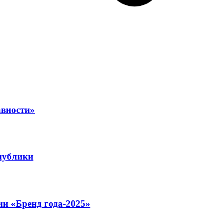
авности»
публики
ии «Бренд года-2025»