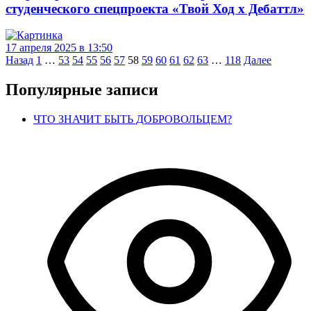
студенческого спецпроекта «Твой Ход х Дебаттл»
17 апреля 2025 в 13:50
Навигация
Назад
1
…
53
54
55
56
57
58
59
60
61
62
63
…
118
Далее
по
Популярные записи
записям
ЧТО ЗНАЧИТ БЫТЬ ДОБРОВОЛЬЦЕМ?