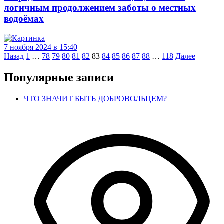
логичным продолжением заботы о местных
водоёмах
7 ноября 2024 в 15:40
Навигация
Назад
1
…
78
79
80
81
82
83
84
85
86
87
88
…
118
Далее
по
Популярные записи
записям
ЧТО ЗНАЧИТ БЫТЬ ДОБРОВОЛЬЦЕМ?