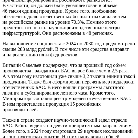
В частности, он должен быть укомплектован в объеме
46 тысяч единиц продукции. Кроме того, необходимо
обеспечить долю отечественных беспилотных авиасистем
на российском рынке на уровне 70,3%. Помимо этого,
предстоит оснастить научно-производственные центры
инфраструктурой. Они расположены в 48 регионах.
На выполнение нацпроекта с 2024 по 2030 год предусмотрено
свыше 283 млрд рублей. В том числе эти средства направят
и на реализацию пяти федпроектов.
Виталий Савельев подчеркнул, что за прошлый год объем
производства гражданских БАС вырос более чем в 2,5 раза.
А в этом году изготовили уже свыше 3,2 тысячи единиц такой
продукции. Также был сформирован перечень мер поддержки
отечественных БАС. В него вошли программы льготного
лизинга и субсидирование летного часа. Кроме того,
Минпромторг составил реестр моделей отечественных БАС.
В нем представлена продукция 15 российских
производителей.
Также в стране создают научно-технический задел отрасли
БАС. Работа ведется по девяти приоритетным направлениям.
Более того, в 2024 году стартовали 29 научных исследований
и конструкторских опытов. На них направили в общей