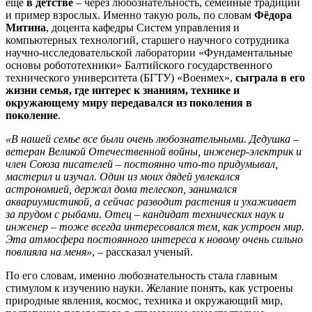
еще
в детстве
– через любознательность, семейные традиции
и пример взрослых. Именно такую роль, по словам
Фёдора
Митина
, доцента кафедры Систем управления и
компьютерных технологий, старшего научного сотрудника
научно-исследовательской лаборатории «Фундаментальные
основы робототехники» Балтийского государственного
технического университета (БГТУ) «Военмех»,
сыграла в его
жизни семья, где интерес к знаниям, технике и
окружающему миру передавался из поколения в
поколение
.
«В нашей семье все были очень любознательными. Дедушка –
ветеран Великой Отечественной войны, инженер-электрик и
член Союза писателей – постоянно что-то придумывал,
мастерил и изучал. Один из моих дядей увлекался
астрономией, держал дома телескоп, занимался
аквариумистикой, а сейчас разводит растения и ухаживает
за прудом с рыбами. Отец – кандидат технических наук и
инженер – тоже всегда интересовался тем, как устроен мир.
Эта атмосфера постоянного интереса к новому очень сильно
повлияла на меня»
, – рассказал ученый.
По его словам, именно любознательность стала главным
стимулом к изучению науки. Желание понять, как устроены
природные явления, космос, техника и окружающий мир,