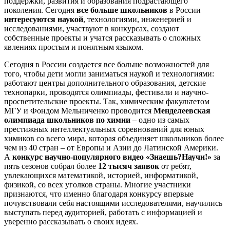
поддержки, развития и образования подрастающего
поколения. Сегодня
все больше школьников
в России
интересуются наукой
, технологиями, инженерией и
исследованиями, участвуют в конкурсах, создают
собственные проекты и учатся рассказывать о сложных
явлениях простым и понятным языком.
Сегодня в России создается все больше возможностей для
того, чтобы дети могли заниматься наукой и технологиями:
работают центры дополнительного образования, детские
технопарки, проводятся олимпиады, фестивали и научно-
просветительские проекты. Так, химическим факультетом
МГУ и Фондом Мельниченко проводится
Менделеевская
олимпиада школьников по химии
– одно из самых
престижных интеллектуальных соревнований для юных
химиков со всего мира, которая объединяет школьников более
чем из 40 стран – от Европы и Азии до Латинской Америки.
А
конкурс научно-популярного видео «Знаешь?Научи!»
за
пять сезонов собрал более
12 тысяч заявок
от ребят,
увлекающихся математикой, историей, информатикой,
физикой, со всех уголков страны. Многие участники
признаются, что именно благодаря конкурсу впервые
почувствовали себя настоящими исследователями, научились
выступать перед аудиторией, работать с информацией и
уверенно рассказывать о своих идеях.