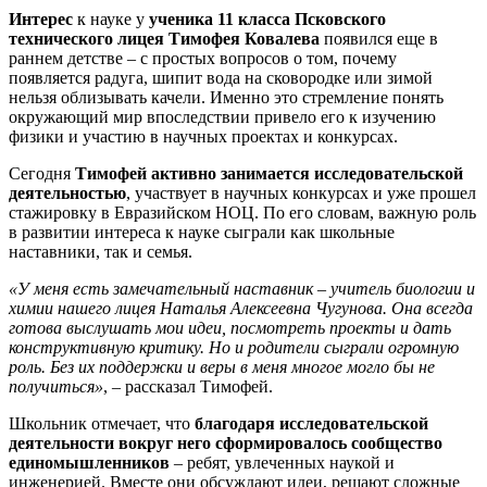
Интерес
к науке у
ученика 11 класса Псковского
технического лицея Тимофея Ковалева
появился еще в
раннем детстве – с простых вопросов о том, почему
появляется радуга, шипит вода на сковородке или зимой
нельзя облизывать качели. Именно это стремление понять
окружающий мир впоследствии привело его к изучению
физики и участию в научных проектах и конкурсах.
Сегодня
Тимофей активно занимается исследовательской
деятельностью
, участвует в научных конкурсах и уже прошел
стажировку в Евразийском НОЦ. По его словам, важную роль
в развитии интереса к науке сыграли как школьные
наставники, так и семья.
«У меня есть замечательный наставник – учитель биологии и
химии нашего лицея Наталья Алексеевна Чугунова. Она всегда
готова выслушать мои идеи, посмотреть проекты и дать
конструктивную критику. Но и родители сыграли огромную
роль. Без их поддержки и веры в меня многое могло бы не
получиться»
, – рассказал Тимофей.
Школьник отмечает, что
благодаря исследовательской
деятельности вокруг него сформировалось сообщество
единомышленников
– ребят, увлеченных наукой и
инженерией. Вместе они обсуждают идеи, решают сложные