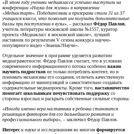
«В этом году ученики медиакласса успешно выступили на
конференции «Наука для жизни» в направлении
«Медиастарт». Победителями и призерами стали 31 из 37
учащихся класса, что позволит им получить дополнительные
баллы при поступлении в вузы»
, – рассказал
Фёдор Павлов
,
учитель литературы московской школы №1557, куратор
проекта «Медиакласс в московской школе», лучший
наставник по результатам V сезона конкурса научно-
популярного видео «Знаешь?Научи».
Отдельное значение в программе уделяется развитию
медиаграмотности. Фёдор Павлов считает, что в условиях
современного информационного потока особенно
важно
научить подростков
не только потреблять контент, но и
понимать механизмы его создания, отличать качественную
информацию от манипуляций и самостоятельно создавать
содержательные медиапроекты. Кроме того,
наставничество
помогает школьникам почувствовать поддержку
со
стороны взрослых и раскрыть собственные сильные стороны.
«Иногда именно вера наставника в ребенка становится
решающим фактором для его дальнейшего развития и
профессионального выбора»
, – заключил Фёдор Павлов.
Интерес
к науке и исследованиям во многом
формируется