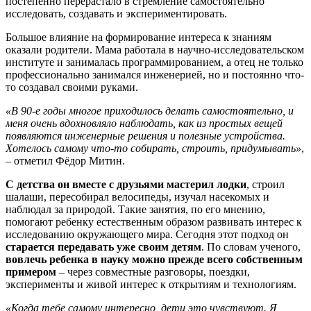
постепенно перерастало в стремление самостоятельно
исследовать, создавать и экспериментировать.
Большое влияние на формирование интереса к знаниям
оказали родители. Мама работала в научно-исследовательском
институте и занималась программированием, а отец не только
профессионально занимался инженерией, но и постоянно что-
то создавал своими руками.
«В 90-е годы многое приходилось делать самостоятельно, и
меня очень вдохновляло наблюдать, как из простых вещей
появляются инженерные решения и полезные устройства.
Хотелось самому что-то собирать, строить, придумывать»
,
– отметил Фёдор Митин.
С детства он вместе с друзьями мастерил лодки
, строил
шалаши, пересобирал велосипеды, изучал насекомых и
наблюдал за природой. Такие занятия, по его мнению,
помогают ребенку естественным образом развивать интерес к
исследованию окружающего мира. Сегодня этот подход он
старается передавать уже своим детям
. По словам ученого,
вовлечь ребенка в науку можно прежде всего собственным
примером
– через совместные разговоры, поездки,
эксперименты и живой интерес к открытиям и технологиям.
«Когда тебе самому интересно, дети это чувствуют. Я