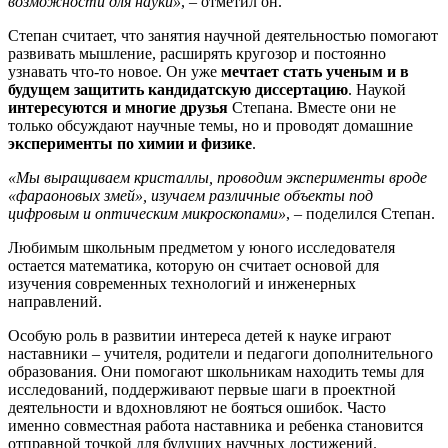
возможности для науки»
, – отметил он.
Степан считает, что занятия научной деятельностью помогают
развивать мышление, расширять кругозор и постоянно
узнавать что-то новое. Он уже
мечтает стать ученым и в
будущем защитить кандидатскую диссертацию
. Наукой
интересуются и многие друзья
Степана. Вместе они не
только обсуждают научные темы, но и проводят домашние
эксперименты по химии и физике
.
«Мы выращиваем кристаллы, проводим эксперименты вроде
«фараоновых змей», изучаем различные объекты под
цифровым и оптическим микроскопами»
, – поделился Степан.
Любимым школьным предметом у юного исследователя
остается математика, которую он считает основой для
изучения современных технологий и инженерных
направлений.
Особую роль в развитии интереса детей к науке играют
наставники – учителя, родители и педагоги дополнительного
образования. Они помогают школьникам находить темы для
исследований, поддерживают первые шаги в проектной
деятельности и вдохновляют не бояться ошибок. Часто
именно совместная работа наставника и ребенка становится
отправной точкой для будущих научных достижений.