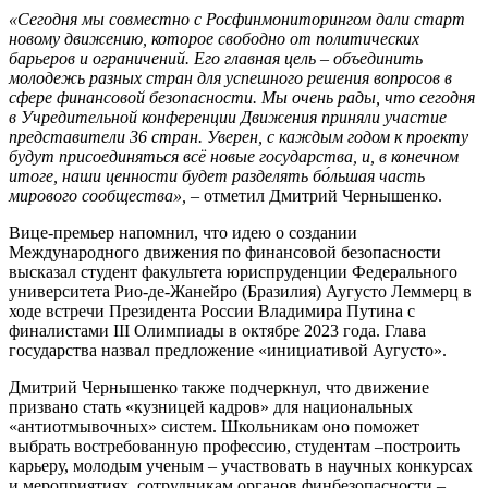
«Сегодня мы совместно с Росфинмониторингом дали старт
новому движению, которое свободно от политических
барьеров и ограничений. Его главная цель – объединить
молодежь разных стран для успешного решения вопросов в
сфере финансовой безопасности. Мы очень рады, что сегодня
в Учредительной конференции Движения приняли участие
представители 36 стран. Уверен, с каждым годом к проекту
будут присоединяться всё новые государства, и, в конечном
итоге, наши ценности будет разделять бо́льшая часть
мирового сообщества»,
– отметил Дмитрий Чернышенко.
Вице-премьер напомнил, что идею о создании
Международного движения по финансовой безопасности
высказал студент факультета юриспруденции Федерального
университета Рио-де-Жанейро (Бразилия) Аугусто Леммерц в
ходе встречи Президента России Владимира Путина с
финалистами III Олимпиады в октябре 2023 года. Глава
государства назвал предложение «инициативой Аугусто».
Дмитрий Чернышенко также подчеркнул, что движение
призвано стать «кузницей кадров» для национальных
«антиотмывочных» систем. Школьникам оно поможет
выбрать востребованную профессию, студентам –построить
карьеру, молодым ученым – участвовать в научных конкурсах
и мероприятиях, сотрудникам органов финбезопасности –