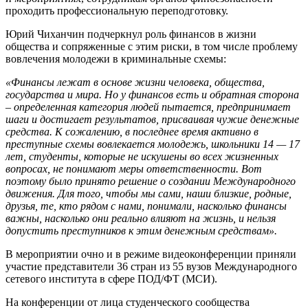
проходить профессиональную переподготовку.
Юрий Чиханчин подчеркнул роль финансов в жизни
общества и сопряженные с этим риски, в том числе проблему
вовлечения молодежи в криминальные схемы:
«Финансы лежат в основе жизни человека, общества,
государства и мира. Но у финансов есть и обратная сторона
– определенная категория людей пытается, предпринимает
шаги и достигает результатов, присваивая чужие денежные
средства. К сожалению, в последнее время активно в
преступные схемы вовлекается молодежь, школьники 14 — 17
лет, студенты, которые не искушены во всех жизненных
вопросах, не понимают меры ответственности. Вот
поэтому было принято решение о создании Международного
движения. Для того, чтобы мы сами, наши близкие, родные,
друзья, те, кто рядом с нами, понимали, насколько финансы
важны, насколько они реально влияют на жизнь, и нельзя
допустить преступников к этим денежным средствам».
В мероприятии очно и в режиме видеоконференции приняли
участие представители 36 стран из 55 вузов Международного
сетевого института в сфере ПОД/ФТ (МСИ).
На конференции от лица студенческого сообщества