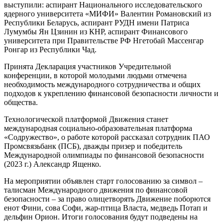
выступили: аспирант Национального исследовательского
ядерного университета «МИФИ» Валентин Романовский из
Республики Беларусь, аспирант РУДН имени Патриса
Лумумбы Ян Цзинин из КНР, аспирант Финансового
университета при Правительстве РФ Нгетобай Массенгар
Ронгар из Республики Чад.
Принята Декларация участников Учредительной
конференции, в которой молодыми людьми отмечена
необходимость международного сотрудничества и общих
подходов к укреплению финансовой безопасности личности и
общества.
Технологической платформой Движения станет
международная социально-образовательная платформа
«Содружество», о работе которой рассказал сотрудник ПАО
Промсвязьбанк (ПСБ), дважды призер и победитель
Международной олимпиады по финансовой безопасности
(2023 г.) Александр Ященко.
На мероприятии объявлен старт голосованию за символ –
талисман Международного движения по финансовой
безопасности – за право олицетворять Движение поборются
енот Фини, сова Софи, жар-птица Власта, медведь Потап и
дельфин Орион. Итоги голосования будут подведены на