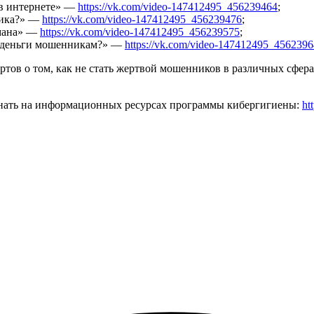
 в интернете» —
https://vk.com/video-147412495_456239464
;
ника?» —
https://vk.com/video-147412495_456239476
;
бмана» —
https://vk.com/video-147412495_456239575
;
ои деньги мошенникам?» —
https://vk.com/video-147412495_456239
ртов о том, как не стать жертвой мошенников в различных сфер
нать на информационных ресурсах программы кибергигиены:
ht