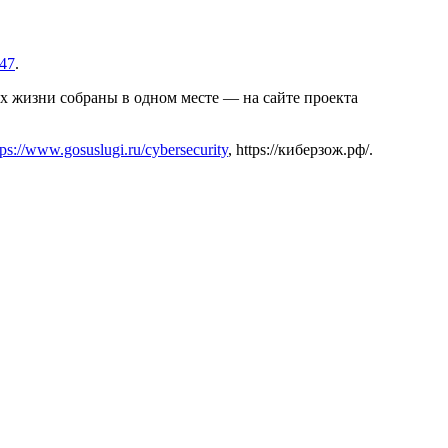
647
.
ах жизни собраны в одном месте — на сайте проекта
tps://www.gosuslugi.ru/cybersecurity
, https://киберзож.рф/.