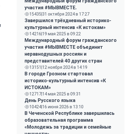
Международный форум гражданского
,
участия #МЫВМЕСТЕ.
15435
|
31 октября 2024 в 17:27
Завершился трёхдневный историко-
и
культурный интенсив «К истокам»
14216
|
19 мая 2025 в 09:22
Международный форум гражданского
участия #МЫВМЕСТЕ объединит
неравнодушных россиян и
представителей 40 других стран
13151
|
12 ноября 2024 в 14:19
В городе Грозном стартовал
историко-культурный интенсив «К
ИСТОКАМ»
12717
|
14 мая 2025 в 09:31
День Русского языка
10424
|
16 июня 2026 в 13:10
В Чеченской Республике завершилась
образовательная программа
«Молодежь за традиции и семейные
ценности»