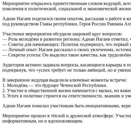
Мероприятие открылось приветственным словом ведущей, кото
поколения в политической, социальной и экономической жизни
Аднан Нагаев поделился своим опытом, рассказав о работе в 
под руководством Главы республики, Героя России Рамзана Ах
Участники мероприятия обсудили широкий круг вопросов:
— Роль молодёжи в развитии региона: Аднан Нагаев отметил, 
— Советы для начинающих: Политик подчеркнул, что первый ша
— Личный опыт: Нагаев рассказал о своих увлечениях, источн
— Секреты успеха: Он выделил такие качества, как трудолюбие
Аудитория активно задавала вопросы, касающиеся карьеры в п
подчеркнув, что «успех требует не только амбиций, но и умени
В завершение ведущая выделила ключевые моменты встречи:
1. Молодёжь — это будущее Чеченской Республики.
2. Участие в общественной жизни начинается с малых, но важн
3. Успех в политике строится на ответственности, знаниях и у
Аднан Нагаев пожелал участникам быть инициативными, верить
Мероприятие прошло в тёплой и дружеской атмосфере. Участни
информативным, но и вдохновляющим.