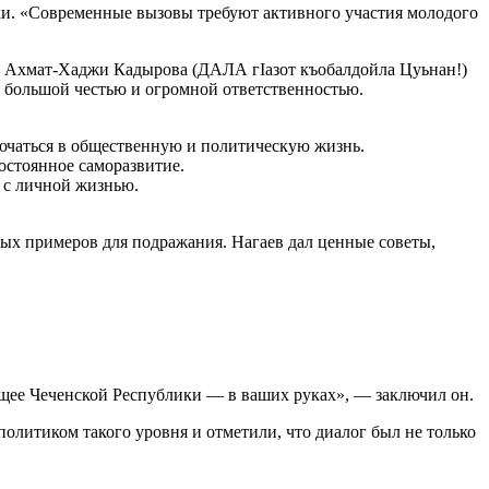
ки. «Современные вызовы требуют активного участия молодого
ии Ахмат-Хаджи Кадырова (ДАЛА гIазот къобалдойла Цуьнан!)
о большой честью и огромной ответственностью.
лючаться в общественную и политическую жизнь.
остоянное саморазвитие.
 с личной жизнью.
ных примеров для подражания. Нагаев дал ценные советы,
ущее Чеченской Республики — в ваших руках», — заключил он.
олитиком такого уровня и отметили, что диалог был не только