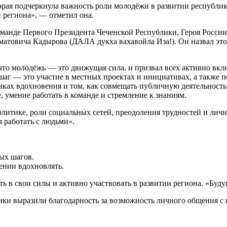
рая подчеркнула важность роли молодёжи в развитии республи
 региона», — отметил она.
команде Первого Президента Чеченской Республики, Героя Росс
матовича Кадырова (ДАЛА дукха вахавойла Иза!). Он назвал эт
что молодёжь — это движущая сила, и призвал всех активно вк
г — это участие в местных проектах и инициативах, а также п
иках вдохновения и том, как совмещать публичную деятельность
, умение работать в команде и стремление к знаниям.
олитике, роли социальных сетей, преодоления трудностей и лич
я работать с людьми».
ых шагов.
мении вдохновлять.
 в свои силы и активно участвовать в развитии региона. «Буд
ки выразили благодарность за возможность личного общения с п