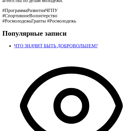
агентства по делам молодежи.
#ПрограммаРазвитияЧГПУ
#СпортивноеВолонтерство
#РосмолодежьГранты #Росмолодежь
Популярные записи
ЧТО ЗНАЧИТ БЫТЬ ДОБРОВОЛЬЦЕМ?