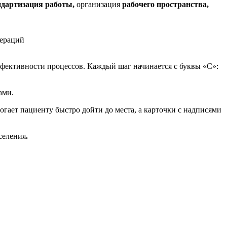
ндартизация работы,
организация
рабочего пространства
,
пераций
фективности процессов. Каждый шаг начинается с буквы «С»:
ами.
ает пациенту быстро дойти до места, а карточки с надписями
селения
.