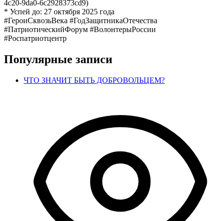
4c20-9da0-6c2928373cd9)
* Успей до: 27 октября 2025 года
#ГероиСквозьВека #ГодЗащитникаОтечества
#ПатриотическийФорум #ВолонтерыРоссии
#Роспатриотцентр
Популярные записи
ЧТО ЗНАЧИТ БЫТЬ ДОБРОВОЛЬЦЕМ?