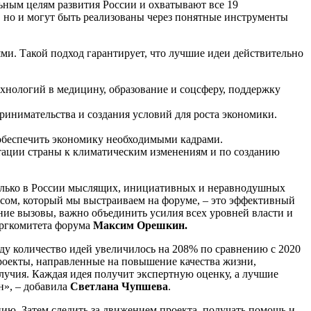
ьным целям развития России и охватывают все 19
, но и могут быть реализованы через понятные инструменты
ми. Такой подход гарантирует, что лучшие идеи действительно
ехнологий в медицину, образование и соцсферу, поддержку
ринимательства и создания условий для роста экономики.
обеспечить экономику необходимыми кадрами.
птации страны к климатическим изменениям и по созданию
колько в России мыслящих, инициативных и неравнодушных
есом, который мы выстраиваем на форуме, – это эффективный
ие вызовы, важно объединить усилия всех уровней власти и
оргкомитета форума
Максим Орешкин.
оду количество идей увеличилось на 208% по сравнению с 2020
проекты, направленные на повышение качества жизни,
лучия. Каждая идея получит экспертную оценку, а лучшие
н», – добавила
Светлана Чупшева
.
ю. Затем следить за движением проекта, получать помощь и