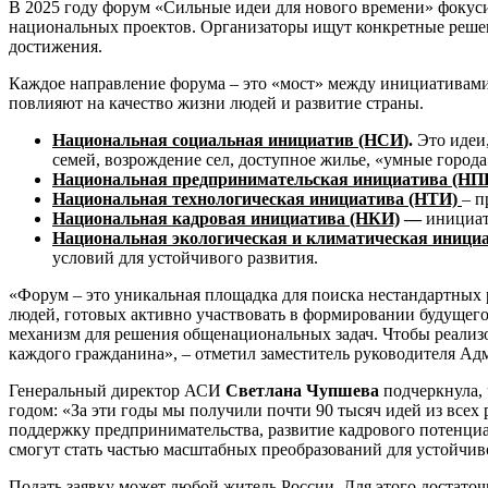
В 2025 году форум «Сильные идеи для нового времени» фокуси
национальных проектов. Организаторы ищут конкретные решени
достижения.
Каждое направление форума – это «мост» между инициативами 
повлияют на качество жизни людей и развитие страны.
Национальная социальная инициатив (НСИ
).
Это идеи
семей, возрождение сел, доступное жилье, «умные город
Национальная предпринимательская инициатива (НП
Национальная технологическая инициатива (НТИ)
– п
Национальная кадровая инициатива (НКИ)
—
инициат
Национальная экологическая и климатическая иници
условий для устойчивого развития.
«Форум – это уникальная площадка для поиска нестандартных
людей, готовых активно участвовать в формировании будущего
механизм для решения общенациональных задач. Чтобы реализо
каждого гражданина», – отметил заместитель руководителя А
Генеральный директор АСИ
Светлана Чупшева
подчеркнула, 
годом: «За эти годы мы получили почти 90 тысяч идей из всех
поддержку предпринимательства, развитие кадрового потенциа
смогут стать частью масштабных преобразований для устойчи
Подать заявку может любой житель России. Для этого достаточ