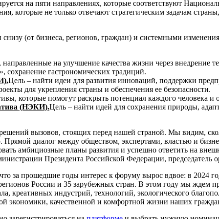
руется на пяти направлениях, которые соответствуют Национал
я, которые не только отвечают стратегическим задачам страны
снизу (от бизнеса, регионов, граждан) и системными изменения
, направленные на улучшение качества жизни через внедрение т
а», сохранение гастрономических традиций.
И).
Цель – найти идеи для развития инноваций, поддержки предп
роекты для укрепления страны и обеспечения ее безопасности.
ивы, которые помогут раскрыть потенциал каждого человека и 
атива (НЭКИ).
Цель – найти идей для сохранения природы, ада
 решений вызовов, стоящих перед нашей страной. Мы видим, с
. Прямой диалог между обществом, экспертами, властью и бизн
вать амбициозные планы развития и успешно ответить на внешн
дминистрации Президента Российской Федерации, председатель 
что за прошедшие годы интерес к форуму вырос вдвое: в 2024 г
 регионов России и 35 зарубежных стран. В этом году мы ждем 
ла, креативных индустрий, технологий, экологического благопо
вой экономики, качественной и комфортной жизни наших гражда
но зарегистрироваться на
платформе
и выбрать нужную номинаци