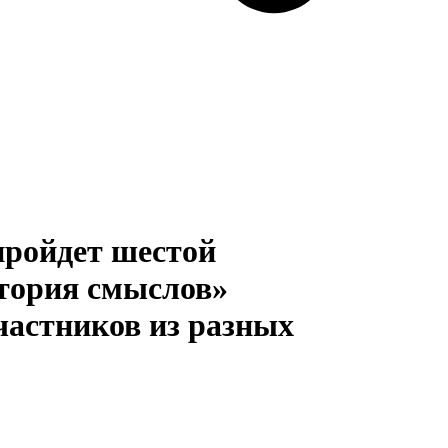
 пройдет шестой
тория смыслов»
частников из разных