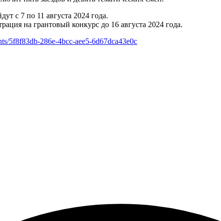
т с 7 по 11 августа 2024 года.
трация на грантовый конкурс до 16 августа 2024 года.
vents/5f8f83db-286e-4bcc-aee5-6d67dca43e0c