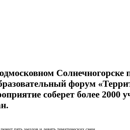
в подмосковном Солнечногорске
бразовательный форум «Терри
приятие соберет более 2000 у
н.
ючит пять заездов и девять тематических смен.