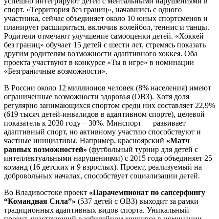
успешно интегрируют детей с ментальными нарушениями в
спорт. «Территория без границ», начавшись с одного
участника, сейчас объединяет около 10 юных спортсменов и
планирует расшириться, включив волейбол, теннис и танцы.
Родители отмечают улучшение самооценки детей. «Хоккей
без границ» обучает 15 детей с шести лет, стремясь показать
другим родителям возможности адаптивного хоккея. Оба
проекта участвуют в конкурсе «Ты в игре» в номинации
«Безграничные возможности».
В России около 12 миллионов человек (8% населения) имеют
ограниченные возможности здоровья (ОВЗ). Хотя доля
регулярно занимающихся спортом среди них составляет 22,9%
(619 тысяч детей-инвалидов в адаптивном спорте), целевой
показатель к 2030 году – 30%. Минспорт развивает
адаптивный спорт, но активному участию способствуют и
частные инициативы. Например, красноярский
«Матч
равных возможностей»
(футбольный турнир для детей с
интеллектуальными нарушениями) с 2015 года объединяет 25
команд (16 детских и 9 взрослых). Проект, реализуемый на
добровольных началах, способствует социализации детей.
Во Владивостоке проект
«Парачемпионат по сапсерфингу
“Командная Сила”»
(537 детей с ОВЗ) выходит за рамки
традиционных адаптивных видов спорта. Уникальный
проект, участвующий в юбилейном конкурсе в номинации