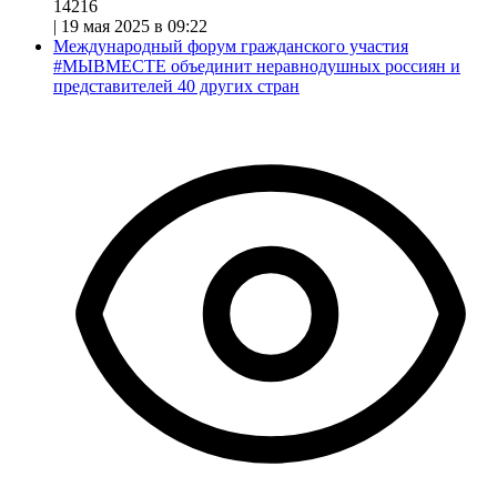
14216
|
19 мая 2025 в 09:22
Международный форум гражданского участия
#МЫВМЕСТЕ объединит неравнодушных россиян и
представителей 40 других стран