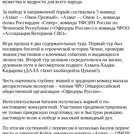
мужества и мудрости для всего народа.
За победу в напряженной борьбе состязались 5 команд:
«Ахмат — Омон Грозный», «Ахмат — Омон 1», команда
полка Росгвардии «Север», команда УФСИН России по
Чеченской Республике («Офицеры России») и команда ЧРОО
«Ассоциация Ветеранов СВО».
Игра прошла в два содержательных тура. Первый тур был
посвящен богатой и героической истории Чечни, проверяя
знания участников о ключевых событиях и выдающихся
личностях. Второй тур целиком сосредоточился на жизни,
духовном пути и бессмертном подвиге Ахмата-Хаджи
Кадырова (ДАЛА гIазот къобалдойла Цуьнан!).
Честь оценивать глубину знаний и эрудицию команд выпала
авторитетным экспертам – членам ЧРО Общероссийской
общественной организации «Офицеры России».
Интеллектуальная баталия получилась жаркой и по-
настоящему конкурентной. Участники продемонстрировали
не только прекрасную подготовку, но и быструю реакцию,
настоящую волю к победе и высокий командный дух.
По итогам состязаний с перевесом в несколько баллов первое
место и заветный Кубок завоевала команда «Ахмат — ОМОН