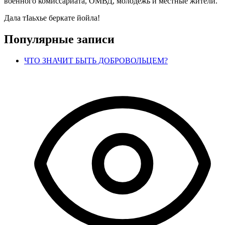
военного комиссариата, ОМВД, молодёжь и местные жители.
Дала тIаьхье беркате йойла!
Популярные записи
ЧТО ЗНАЧИТ БЫТЬ ДОБРОВОЛЬЦЕМ?