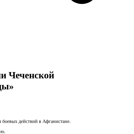
ии Чеченской
ды»
ы боевых действий в Афганистане.
ию.