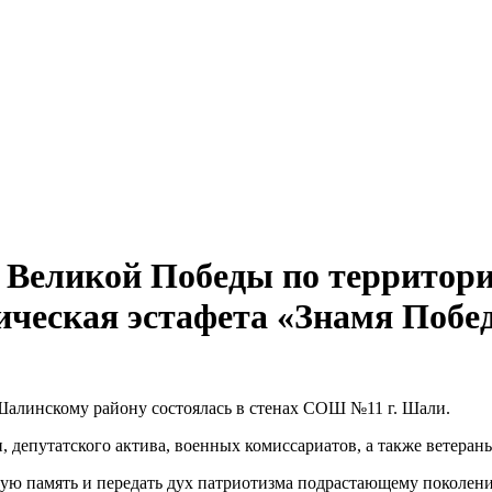
 Великой Победы по территор
ическая эстафета «Знамя Побе
Шалинскому району состоялась в стенах СОШ №11 г. Шали.
 депутатского актива, военных комиссариатов, а также ветеран
кую память и передать дух патриотизма подрастающему поколен