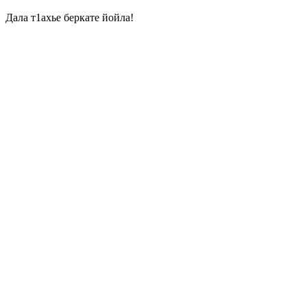
Дала т1ахье беркате йойла!