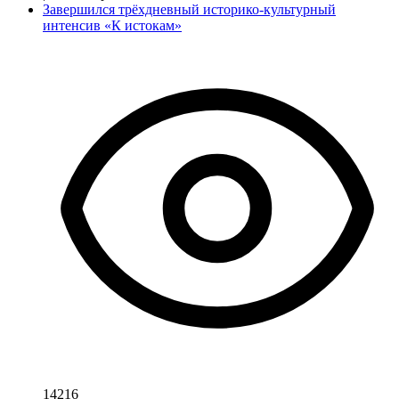
Завершился трёхдневный историко-культурный
интенсив «К истокам»
14216