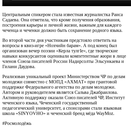
Центральным спикером стала известная журналистка Раиса
Садаева. Она отметила, что кроме получения образования,
построения карьеры и личной жизни, важным для каждого
чеченца и чеченки должно быть сохранение родного языка.
Во второй части дня участникам предстояло ответить на
вопросы в квиз-игре «Нохчийн барам». А под конец был
организован вечер поэзии «Керла тулгIе», где творческие
навыки конкурсантов оценивали компетентные жюри в лице
членов Союза писателей России Надирсолты Эльсункаева и
Гилани Даудова.
Реализован уникальный проект Министерством ЧР по делам
молодежи совместно с МОПД «АХМАТ» при грантовой
поддержке Федерального агентства по делам молодежи.
Автором и руководителем является Сальва Джабраилова.
Активную поддержку оказали Союз писателей ЧР, Институт
чеченского языка, Чеченский государственный
педагогический университет, а спонсорами стали языковая
школа «SINYOVHO» и чеченский бренд ⁠мёда WayMoz.
#Росмолодёжь