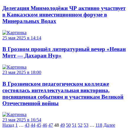
Делегация Минмолодёжи ЧР активно участвует
в Кавказском инвестиционном форуме в
Минеральных Водах
25 мая 2025 в 14:14
В Грозном прошёл литературный вечер «Ненан
Мотт — Дахаран Нур»
23 мая 2025 в 18:00
В Грозненском педагогическом колледже
состоялась интеллектуальная викторина,
посвященная событиям и участникам Великой
Отечественной войны
23 мая 2025 в 16:54
Навигация
Назад
1
…
43
44
45
46
47
48
49
50
51
52
53
…
118
Далее