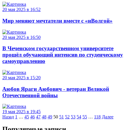
20 мая 2025 в 16:52
Мир меняют мечтатели вместе с «иВолгой»
20 мая 2025 в 16:50
В Чеченском государственном университете
прошёл обучающий интенсив по студенческому
самоуправлению
20 мая 2025 в 15:20
Аюбов Яраги Аюбович - ветеран Великой
Отечественной войны
19 мая 2025 в 19:45
Навигация
Назад
1
…
45
46
47
48
49
50
51
52
53
54
55
…
118
Далее
по
Популярные записи